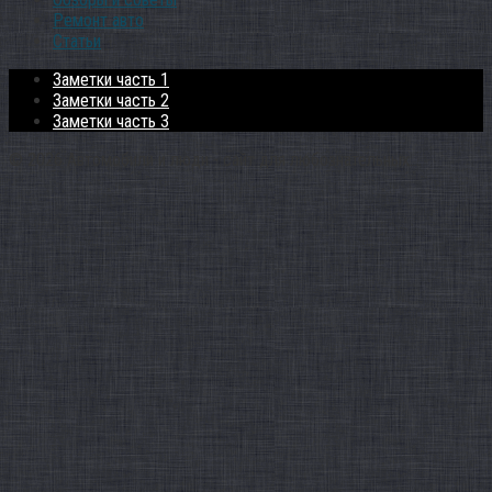
Ремонт авто
Статьи
Заметки часть 1
Заметки часть 2
Заметки часть 3
© 2026 Автомобили и люди - сайт для любознательных...