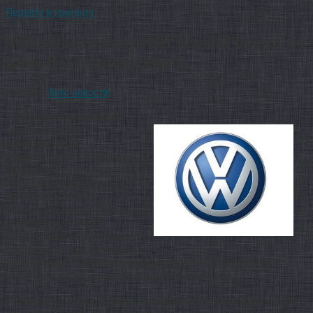
Перейти к контенту
Volkswagen запустит новый бренд по
цене 8-11 тысяч евро
Рубрика:
Авто новости
В собственном интервью
германским СМИ
исполнительный
директоргруппы Volkswagen
Мартин Винтеркорн поведал,
что в 2018 году будет
организован новый
бюджетный бренд. Первые
модели, а ими станут
хэтчбек, кроссовер и седан,
сперва будут реализовывать
лишь на рынке Китая, но потом, наверное, они покажутся и в
остальных странах с развивающейся экономикой.
Уточним, что самая актуальная информация о появлении нового