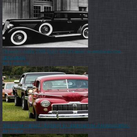
Chevrolet malibu 2008 будет представлен на американском
автосалоне
Авто новости
Экклстоун считает «формулу-е» чемпионатом «газонокосилок»
Автоспорт