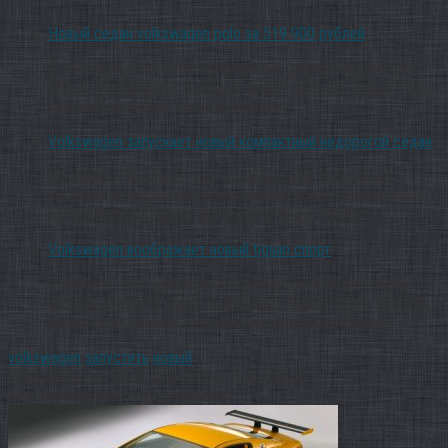
Новый седан volkswagen polo за 519 900 рублей
С 14 сентября во всех официальных дилерских центрах
марки Volkswagen кто угодно может заказать новый Polo в
версии Conceptline. Цена на новинку…
Volkswagen запускает новый компактный недорогой седан
Компания Volkswagen уже в следующем году начнет
поставки на индийский рынок совсем нового компактного
автомобиля. Собирать автомобиль будут также в…
Volkswagen воображает новый tiguan спорт
С июля во всех официальных дилерских центрах марки
возможно купить новый Volkswagen Tiguan Спорт. Модель
оснащается новыми сенсорными мультимедийными…
volkswagen
запустить
новый
Понравилась статья? Поделиться с друзьями:
Вам также может быть интересно