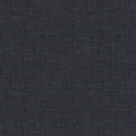
дешёвого бренда VW показалась еще весной. В марте начальник
германского концерна Мартин Винтеркорн подтвердил
журналистам, что, не обращая внимания на препятствия, работу в
этом направлении не останавливают. И вот на данный момент,
показались объявленные ранее, пока не официальные сведения и
опять от Винтеркорна.
По словам топ-менеджера, первые седаны, хэтчбеки и
паркетники покажутся в 2018 году.
Журналистам английского авторитетного издания Autocar
удалось узнать еще кое-какую данные.
В частности, то, что
высадку автомобили новой марки начнут кроме этого в Китае.
Новинку, точно, будут собирать на FAW-Volkswagen Automobile
либо СП Shanghai Volkswagen Automotive, причем с высокой
степенью локализации.
В случае если сказать о стоимости, то ранее было заявлено о 6-
7 тыс. евро. А сейчас говорят о вторых стоимостях от 8 до 11
тысяч евро! направляться добавить, что до настоящего момента
времени основной проблемой проекта оставалась высокая
себестоимость машин.
По большому счету представители концерна настаивают, что все
корпоративные стандарты качества, включая, к примеру,