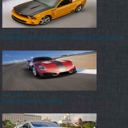
Авто новости
Появление новых дорожных знаков грядет на 2014 год
Уже в начале следующего года возможно будет замечать на
русских дорогах новые символы дорожного
Авто новости
Аттестат зрелости — vw polo
Пятое поколение VW Polo не идет ни в какое сравнение с
прошлым. Откуда лишь