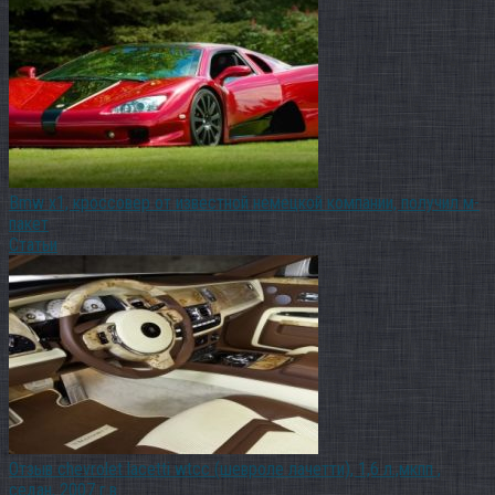
Bmw x1, кроссовер от известной немецкой компании, получил м-
пакет
Статьи
Отзыв chevrolet lacetti wtcc (шевроле лачетти), 1,6 л.,мкпп ,
седан, 2007 г.в.