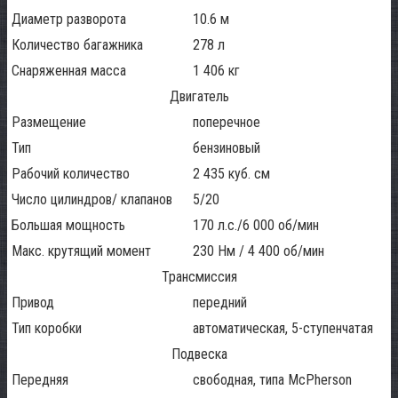
Диаметр разворота
10.6 м
Количество багажника
278 л
Снаряженная масса
1 406 кг
Двигатель
Размещение
поперечное
Тип
бензиновый
Рабочий количество
2 435 куб. см
Число цилиндров/ клапанов
5/20
Большая мощность
170 л.с./6 000 об/мин
Макс. крутящий момент
230 Нм / 4 400 об/мин
Трансмиссия
Привод
передний
Тип коробки
автоматическая, 5-ступенчатая
Подвеска
Передняя
свободная, типа McPherson